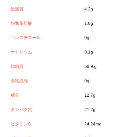
総脂質
4.2g
飽和脂肪酸
1.8g
コレステロール
0g
ナトリウム
0.1g
総糖質
59.9.g
食物繊維
0g
糖分
12.7g
タンパク質
21.2g
ビタミンC
24.24mg