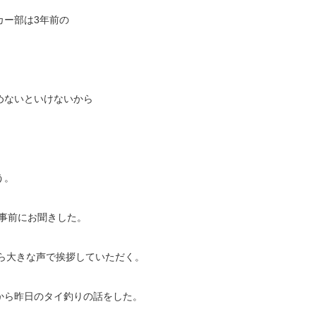
カー部は3年前の
めないといけないから
う。
と事前にお聞きした。
ら大きな声で挨拶していただく。
から昨日のタイ釣りの話をした。