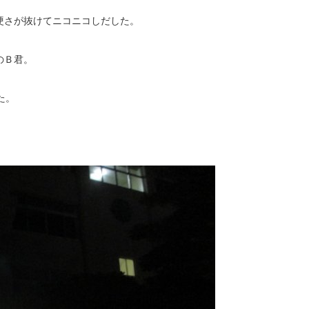
硬さが抜けてニコニコしだした。
のＢ君。
た。