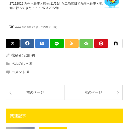
27112025 九州へ仕事と観光 11/23から二泊三日で九州へ仕事と観
光に行ってきた・・・ 47 8 2022年 ...
www.bss-abe.co.jp（このサイト内）
投稿者:
安部 初
ベルのしっぽ
コメント:
0
前のページ
次のページ
関連記事