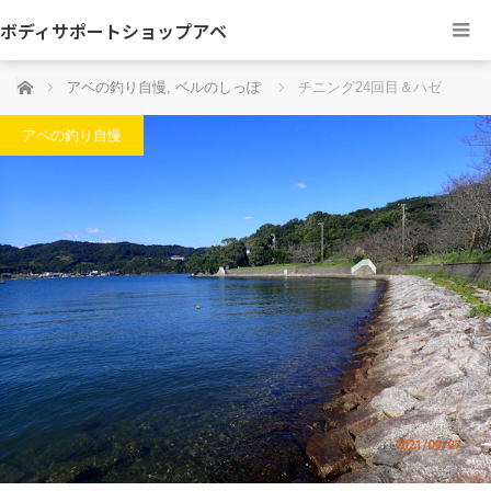
ボディサポートショップアベ
ホーム
アベの釣り自慢
,
ベルのしっぽ
チニング24回目＆ハゼ
アベの釣り自慢