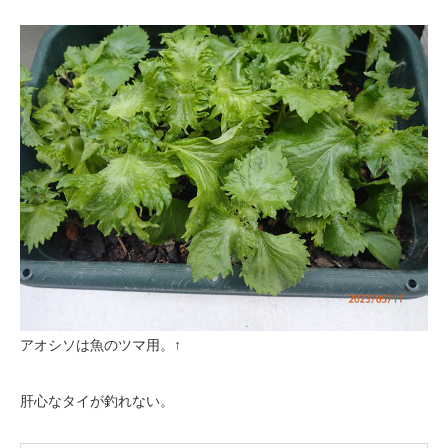
アオシソは魚のツマ用。↑
肝心なタイが釣れない。