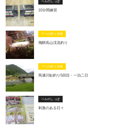
ベルのしっぽ
10分間練習
アベの釣り自慢
飛騨高山渓流釣り
アベの釣り自慢
馬瀬川鮎釣り5回目・一泊二日
ベルのしっぽ
刺激のある日々