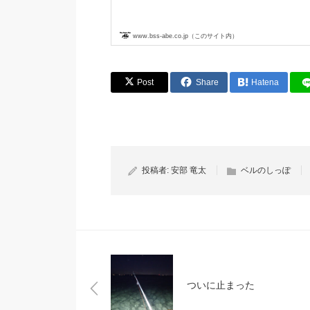
www.bss-abe.co.jp（このサイト内）
Post
Share
Hatena
投稿者:
安部 竜太
ベルのしっぽ
ついに止まった