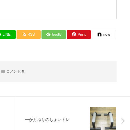
LINE
RSS
feedly
Pin it
note
コメント:
0
一か月ぶりのちょいトレ