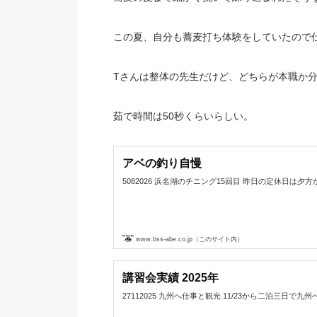
この夏、自分も蕎麦打ち体験をしていたので
Tさんは整体の先生だけど、どちらが本職か
茹で時間は50秒くらいらしい。
アベの釣り自慢
5082026 浜名湖のチニング15回目 昨日の定休日は夕方から浜名
www.bss-abe.co.jp（このサイト内）
講習会実績 2025年
27112025 九州へ仕事と観光 11/23から二泊三日で九州へ