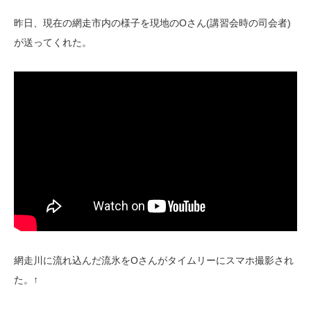
昨日、現在の網走市内の様子を現地のOさん(講習会時の司会者)
が送ってくれた。
網走川に流れ込んだ流氷をOさんがタイムリーにスマホ撮影され
た。↑