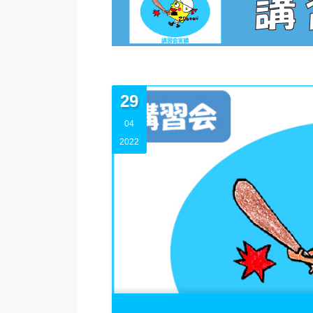
29
04
2022