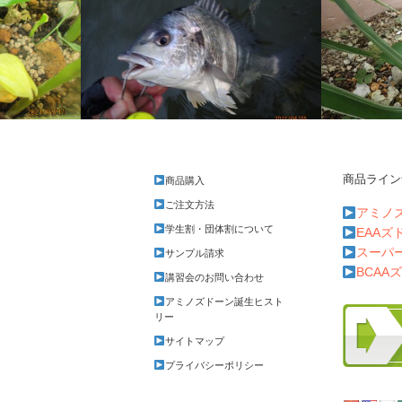
商品ライン
商品購入
チニングでキビレ
ウドとみょ
ご注文方法
アミノ
学生割・団体割について
EAAズ
スーパ
サンプル請求
BCAA
講習会のお問い合わせ
アミノズドーン誕生ヒスト
リー
サイトマップ
プライバシーポリシー