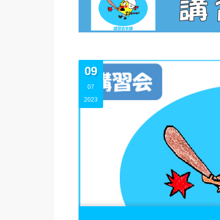
09
07
2023