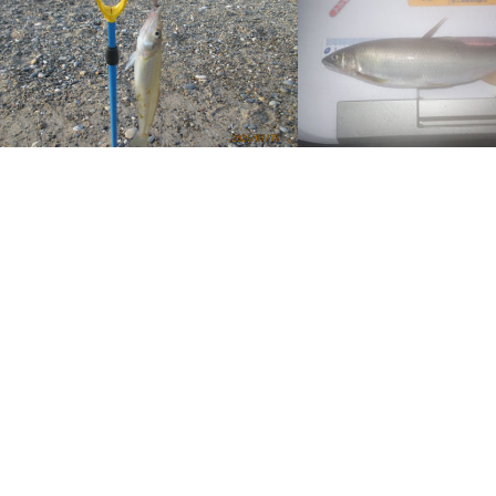
伊良湖のキス釣り2回目
仲間と鮎釣り最終戦