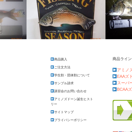
商品ライン
商品購入
また増えた
目標は達成
ご注文方法
アミノ
学生割・団体割について
EAAズ
スーパ
サンプル請求
BCAA
講習会のお問い合わせ
アミノズドーン誕生ヒスト
リー
サイトマップ
プライバシーポリシー