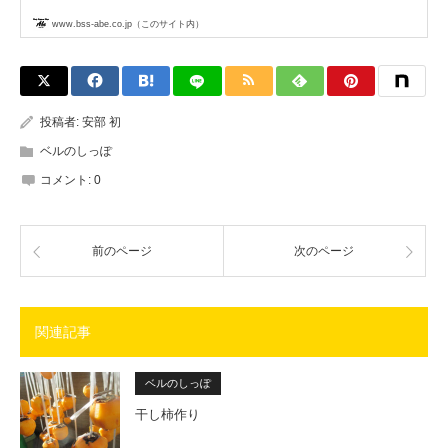
www.bss-abe.co.jp（このサイト内）
投稿者:
安部 初
ベルのしっぽ
コメント:
0
前のページ
次のページ
関連記事
ベルのしっぽ
干し柿作り